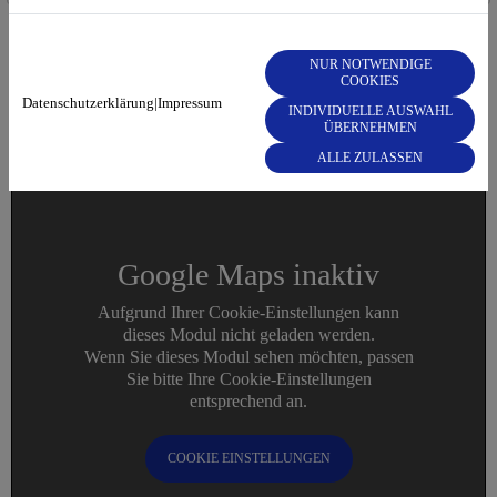
* Pflichtangaben
NUR NOTWENDIGE
COOKIES
Datenschutzerklärung
|
Impressum
INDIVIDUELLE AUSWAHL
ÜBERNEHMEN
So finden Sie zu uns:
ALLE ZULASSEN
Google Maps inaktiv
Aufgrund Ihrer Cookie-Einstellungen kann
dieses Modul nicht geladen werden.
Wenn Sie dieses Modul sehen möchten, passen
Sie bitte Ihre Cookie-Einstellungen
entsprechend an.
COOKIE EINSTELLUNGEN