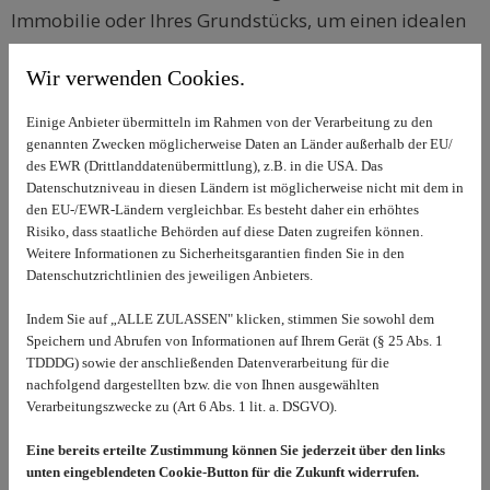
Immobilie oder Ihres Grundstücks, um einen idealen
Verkaufspreis zu erzielen. Auch wenn Sie eine
Wir verwenden Cookies.
kompetente Beratungsleistung zur
Entscheidungshilfe für Ihren Immobilienkauf
Einige Anbieter übermitteln im Rahmen von der Verarbeitung zu den
benötigen, sind wir Ihr Ansprechpartner.
genannten Zwecken möglicherweise Daten an Länder außerhalb der EU/
des EWR (Drittlanddatenübermittlung), z.B. in die USA. Das
Wir erstellen für Sie Verkehrswertgutachten auf Basis
Datenschutzniveau in diesen Ländern ist möglicherweise nicht mit dem in
den EU-/EWR-Ländern vergleichbar. Es besteht daher ein erhöhtes
des momentanen Marktwerts der entsprechenden
Risiko, dass staatliche Behörden auf diese Daten zugreifen können.
Immobilie.
Weitere Informationen zu Sicherheitsgarantien finden Sie in den
Datenschutzrichtlinien des jeweiligen Anbieters.
Verkehrswertgutachten für den idealen Preis
Indem Sie auf „ALLE ZULASSEN" klicken, stimmen Sie sowohl dem
Speichern und Abrufen von Informationen auf Ihrem Gerät (§ 25 Abs. 1
Um eine Immobilienbewertung durchzuführen,
TDDDG) sowie der anschließenden Datenverarbeitung für die
erstellen wir sogenannte Verkehrswertgutachten,
nachfolgend dargestellten bzw. die von Ihnen ausgewählten
Verarbeitungszwecke zu (Art 6 Abs. 1 lit. a. DSGVO).
beziehungsweise Marktwertgutachten.
Eine bereits erteilte Zustimmung können Sie jederzeit über den links
In diesem Wertgutachten der jeweiligen Immobilie
unten eingeblendeten Cookie-Button für die Zukunft widerrufen.